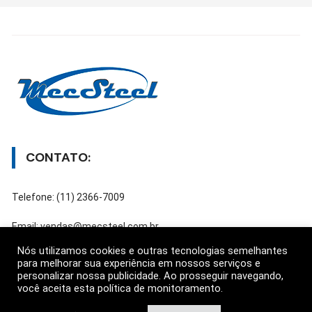
CONTATO:
Telefone: (11) 2366-7009
Email: vendas@mecsteel.com.br
Nós utilizamos cookies e outras tecnologias semelhantes
para melhorar sua experiência em nossos serviços e
personalizar nossa publicidade. Ao prosseguir navegando,
ATENDIMENTO:
você aceita esta política de monitoramento.