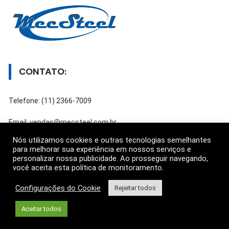
CONTATO:
Telefone: (11) 2366-7009
Email: vendas@mecsteel.com.br
Nós utilizamos cookies e outras tecnologias semelhantes
para melhorar sua experiência em nossos serviços e
personalizar nossa publicidade. Ao prosseguir navegando,
ATENDIMENTO:
você aceita esta política de monitoramento.
Configurações do Cookie
Rejeitar todos
Segunda a Sexta das 8h às 17h
Aceitar todos