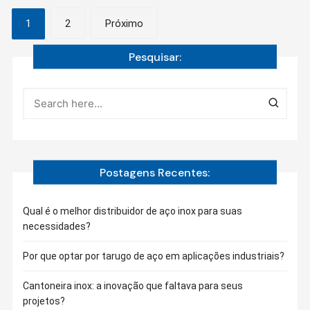
Navegação
1
2
Próximo
por
Pesquisar:
posts
Postagens Recentes:
Qual é o melhor distribuidor de aço inox para suas
necessidades?
Por que optar por tarugo de aço em aplicações industriais?
Cantoneira inox: a inovação que faltava para seus
projetos?