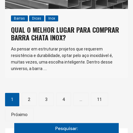
Barras
Dicas
Inox
QUAL O MELHOR LUGAR PARA COMPRAR
BARRA CHATA INOX?
Ao pensar em estruturar projetos que requerem
resistência e durabilidade, optar pelo aço inoxidável é,
muitas vezes, uma escolha inteligente. Dentro desse
universo, a barra ….
Navegação
1
2
3
4
…
11
por
Próximo
posts
Pesquisar: