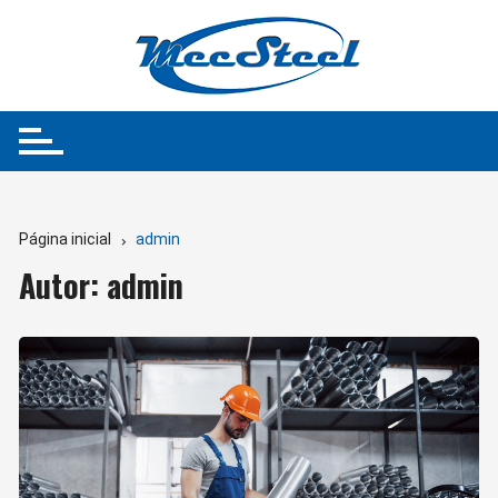
Ir
para
o
conteúdo
Página inicial
admin
Autor:
admin