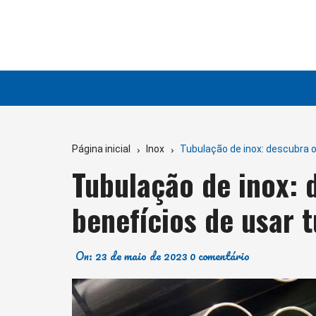
Ir
para
o
conteúdo
Página inicial
Inox
Tubulação de inox: descubra o
Tubulação de inox: 
benefícios de usar 
On:
23 de maio de 2023
0 comentário