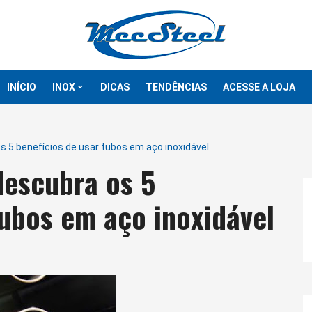
INÍCIO
INOX
DICAS
TENDÊNCIAS
ACESSE A LOJA
Tubos
s 5 benefícios de usar tubos em aço inoxidável
Chapas
descubra os 5
Flanges
tubos em aço inoxidável
Barras