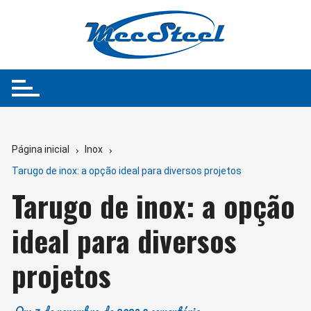
Ir
para
o
conteúdo
Página inicial
Inox
Tarugo de inox: a opção ideal para diversos projetos
Tarugo de inox: a opção
ideal para diversos
projetos
On:
7 de novembro de 2023
0 comentário