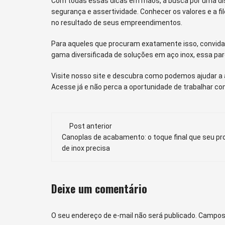
Com todas essas dicas em mãos, a busca por uma dist
segurança e assertividade. Conhecer os valores e a fi
no resultado de seus empreendimentos.
Para aqueles que procuram exatamente isso, convid
gama diversificada de soluções em aço inox, essa par
Visite nosso site e descubra como podemos ajudar a a
Acesse já e não perca a oportunidade de trabalhar c
Navegação
Post anterior
de
Canoplas de acabamento: o toque final que seu pr
de inox precisa
post
Deixe um comentário
O seu endereço de e-mail não será publicado.
Campos 