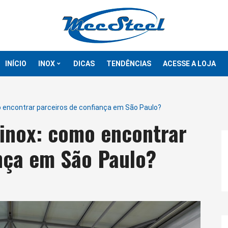
INÍCIO
INOX
DICAS
TENDÊNCIAS
ACESSE A LOJA
Tubos
o encontrar parceiros de confiança em São Paulo?
Chapas
 inox: como encontrar
Flanges
nça em São Paulo?
Barras