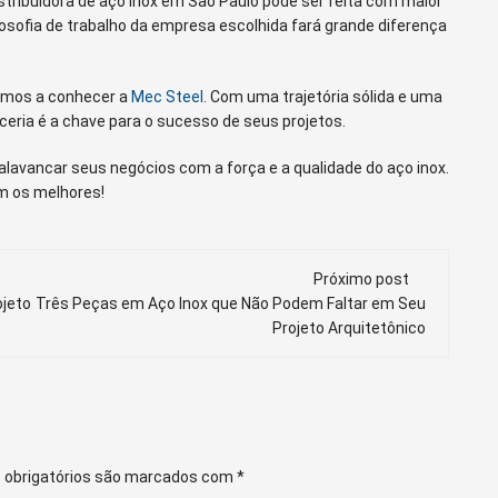
ribuidora de aço inox em São Paulo pode ser feita com maior
losofia de trabalho da empresa escolhida fará grande diferença
amos a conhecer a
Mec Steel
. Com uma trajetória sólida e uma
ceria é a chave para o sucesso de seus projetos.
lavancar seus negócios com a força e a qualidade do aço inox.
om os melhores!
Próximo post
ojeto
Três Peças em Aço Inox que Não Podem Faltar em Seu
Projeto Arquitetônico
obrigatórios são marcados com
*