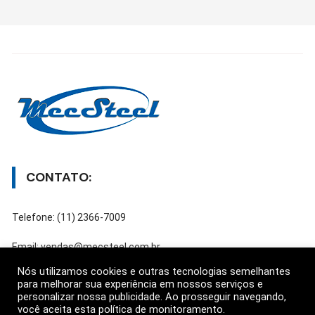
CONTATO:
Telefone: (11) 2366-7009
Email: vendas@mecsteel.com.br
Nós utilizamos cookies e outras tecnologias semelhantes
para melhorar sua experiência em nossos serviços e
personalizar nossa publicidade. Ao prosseguir navegando,
ATENDIMENTO:
você aceita esta política de monitoramento.